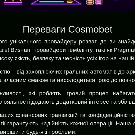
Переваги Cosmobet
го унікального провайдеру розваг, де ви знай
ів! Визнані провайдери гемблінгу, такі як Pragmati
соку якість, безпеку та чесність усіх ігор на наші
стю – від захоплюючих гральних автоматів до арка
за власним смаком та насолодиться грою до повн
жливості, які роблять ігровий процес набаг
и лояльності додають додатковий інтерес та збіл
ших фінансових транзакцій та конфіденційністю
ії гарантують надійність кожної операції. Наша
 вирішити будь-які проблеми.