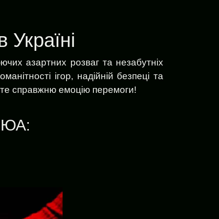
 Україні
ючих азартних розваг та незабутніх
манітності ігор, надійній безпеці та
йте справжню емоцію перемоги!
 ЮА: