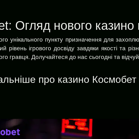
t: Огляд нового казино в
го унікального пункту призначення для захоплю
 рівень ігрового досвіду завдяки якості та різно
го гравця. Долучайтеся до нас сьогодні та відчу
альніше про казино Космобет