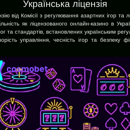
Українська ліцензія
ію від Комісії з регулювання азартних ігор та 
ільність як ліцензованого онлайн-казино в Укра
г та стандартів, встановлених українським регу
орість управління, чесність ігор та безпеку ф