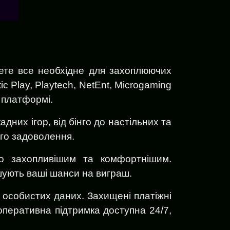
дете все необхідне для захоплюючих
c Play, Playtech, NetEnt, Microgaming
й платформі.
дних ігор, від бінго до настільних та
ого задоволення.
ато захопливішим та комфортнішим.
ьшують ваші шанси на виграш.
 особистих даних. Захищені платіжні
 оперативна підтримка доступна 24/7,