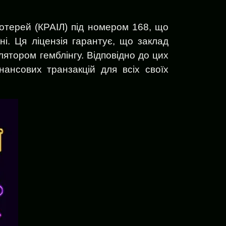
лотерей (КРАІЛ) під номером 168, що
їні. Ця ліцензія гарантує, що заклад
лятором гемблінгу. Відповідно до цих
інансових транзакцій для всіх своїх