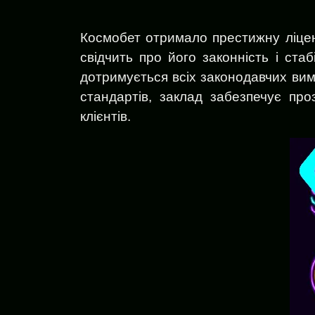
Космобет отримало престижну ліценз
свідчить про його законність і стаб
дотримується всіх законодавчих вимо
стандартів, заклад забезпечує проз
клієнтів.